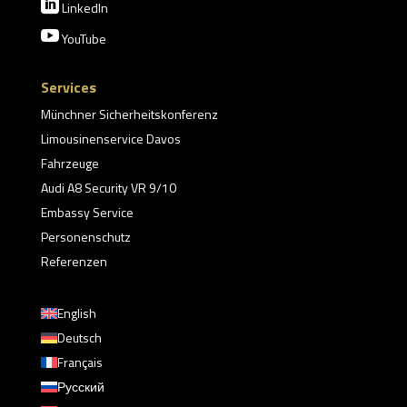

LinkedIn

YouTube
Services
Münchner Sicherheitskonferenz
Limousinenservice Davos
Fahrzeuge
Audi A8 Security VR 9/10
Embassy Service
Personenschutz
Referenzen
English
Deutsch
Français
Русский