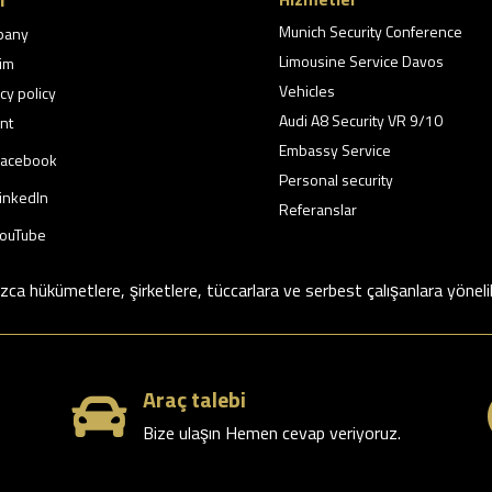
Munich Security Conference
pany
Limousine Service Davos
şim
Vehicles
cy policy
Audi A8 Security VR 9/10
nt
Embassy Service
acebook
Personal security
inkedIn
Referanslar
ouTube
ızca hükümetlere, şirketlere, tüccarlara ve serbest çalışanlara yöneli
Araç talebi

Bize ulaşın Hemen cevap veriyoruz.