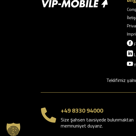
Com
İleti
Priva
Impri

F

L

Y
Teklifimiz yaln
+49 8330 94000

Size şahsen tavsiyede bulunmaktan
memnuniyet duyarız.