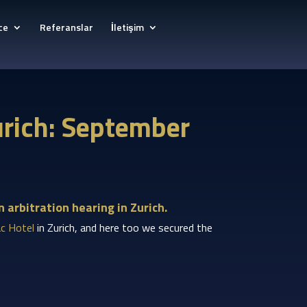
ce
Referanslar
İletişim
Zurich: September
 arbitration hearing in Zurich.
ac Hotel
in Zurich, and here too we secured the