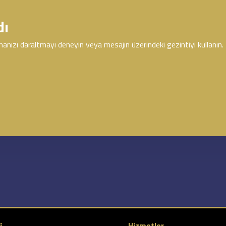
dı
anızı daraltmayı deneyin veya mesajın üzerindeki gezintiyi kullanın.
i
Hizmetler