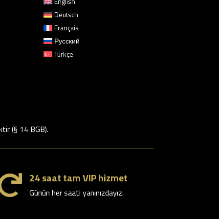
English
Deutsch
Français
Русский
Türkçe
ktir (§ 14 BGB).
24 saat tam VIP hizmet

Günün her saati yanınızdayız.