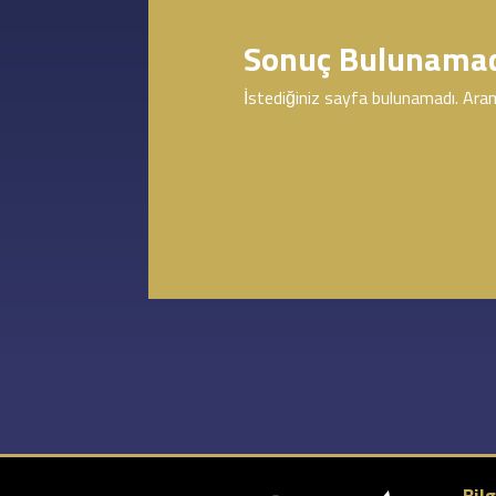
Sonuç Bulunama
İstediğiniz sayfa bulunamadı. Aram
Bilg