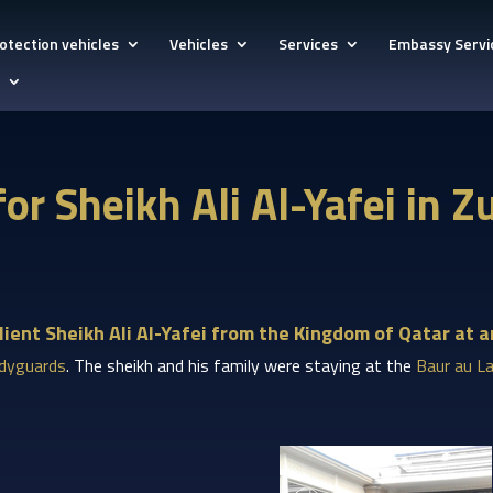
otection vehicles
Vehicles
Services
Embassy Servi
for Sheikh Ali Al-Yafei in 
ient Sheikh Ali Al-Yafei from the Kingdom of Qatar at an
dyguards
. The sheikh and his family were staying at the
Baur au L