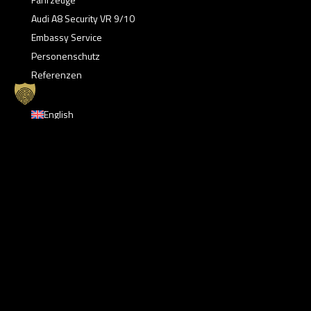
Audi A8 Security VR 9/10
Embassy Service
Personenschutz
Referenzen
English
Deutsch
Français
Русский
Türkçe
Unser Angebot richtet sich ausschließlich an
Regierungen, Unternehmen, Gewerbetreibende und
Freiberufler (§ 14 BGB).