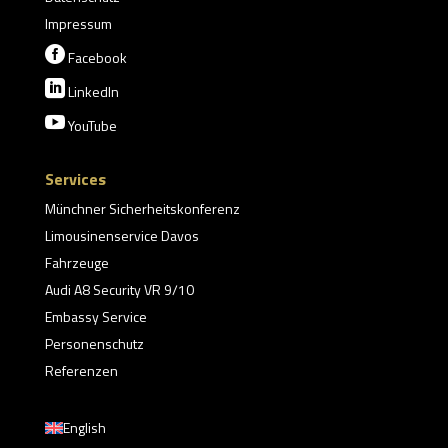
Impressum

Facebook

LinkedIn

YouTube
Services
Münchner Sicherheitskonferenz
Limousinenservice Davos
Fahrzeuge
Audi A8 Security VR 9/10
Embassy Service
Personenschutz
Referenzen
English