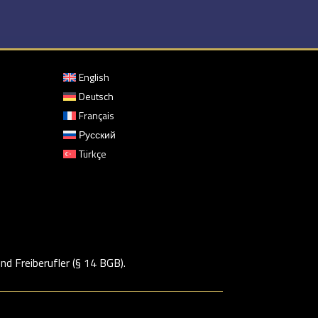
English
z
Deutsch
Français
Русский
Türkçe
d Freiberufler (§ 14 BGB).