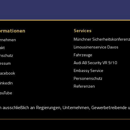
ormationen
Services
Münchner Sicherheitskonferen
ernehmen
Limousinenservice Davos
akt
Fahrzeuge
nschutz
Audi A8 Security VR 9/10
essum
Embassy Service
acebook
Personenschutz
inkedIn
Referenzen
ouTube
h ausschließlich an Regierungen, Unternehmen, Gewerbetreibende un