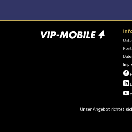
Inf
Unt
Kont
Date
Impr

F

L

Y
Unser Angebot richtet sic