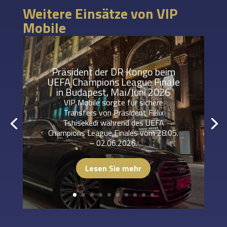
Weitere Einsätze von VIP
Mobile
Präsident der DR Kongo beim
UEFA Champions League Finale
in Budapest, Mai/Juni 2026
VIP Mobile sorgte für sichere
Transfers von Präsident Félix
Tshisekedi während des UEFA
Champions League Finales vom 28.05.
– 02.06.2026.
Lesen Sie mehr