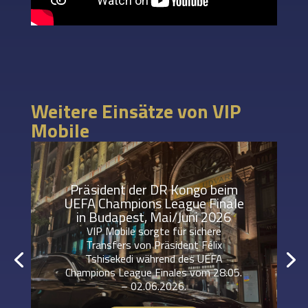
Weitere Einsätze von VIP
Mobile
Präsident der DR Kongo beim
UEFA Champions League Finale
in Budapest, Mai/Juni 2026
VIP Mobile sorgte für sichere
Transfers von Präsident Félix
Tshisekedi während des UEFA
Champions League Finales vom 28.05.
– 02.06.2026.