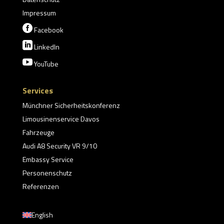
Impressum

Facebook

LinkedIn

YouTube
Services
Münchner Sicherheitskonferenz
Limousinenservice Davos
Fahrzeuge
Audi A8 Security VR 9/10
Embassy Service
Personenschutz
Referenzen
English