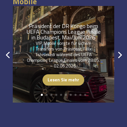
Mobile
Präsident der DR Kongo beim
UEFA Champions League Finale
in Budapest, Mai/Juni 2026
VIP Mobile sorgte für sichere
Transfers von Präsident Félix
Tshisekedi während des UEFA
Champions League Finales vom 28.05.
– 02.06.2026.
Lesen Sie mehr