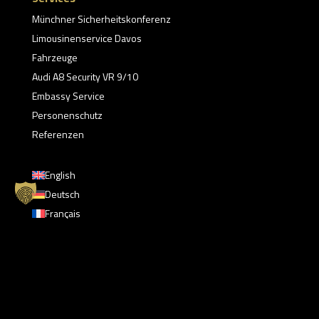
Münchner Sicherheitskonferenz
Limousinenservice Davos
Fahrzeuge
Audi A8 Security VR 9/10
Embassy Service
Personenschutz
Referenzen
English
Deutsch
Français
Русский
Türkçe
Unser Angebot richtet sich ausschließlich an
Regierungen, Unternehmen, Gewerbetreibende und
Freiberufler (§ 14 BGB).