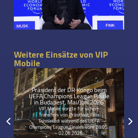
Weitere Einsätze von VIP
Mobile
Präsident der DR Kongo beim
UEFA Champions League Finale
in Budapest, Mai/Juni 2026
VIP Mobile sorgte für sichere
Transfers von Präsident Félix
Tshisekedi während des UEFA
Champions League Finales vom 28.05.
– 02.06.2026.