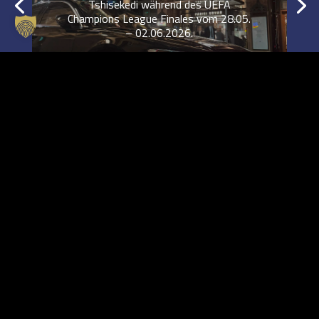
Tshisekedi während des UEFA
Champions League Finales vom 28.05.
– 02.06.2026.
Lesen Sie mehr
Informationen