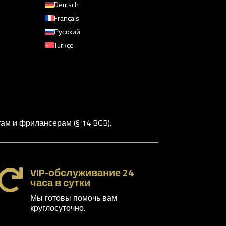
Deutsch
Français
Русский
Türkçe
м и фрилансерам (§ 14 BGB).
VIP-обслуживание 24

часа в сутки
Мы готовы помочь вам
круглосуточно.