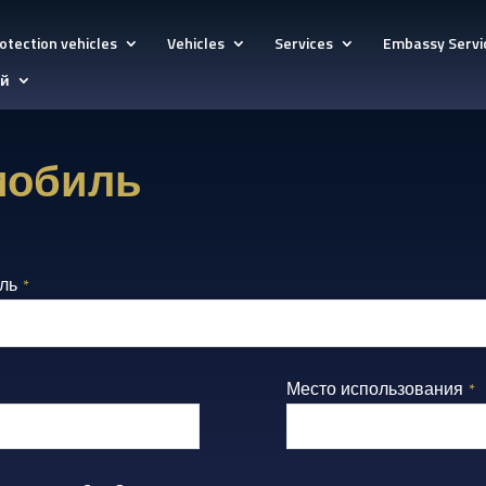
otection vehicles
Vehicles
Services
Embassy Servi
ий
мобиль
ль
*
Место использования
*