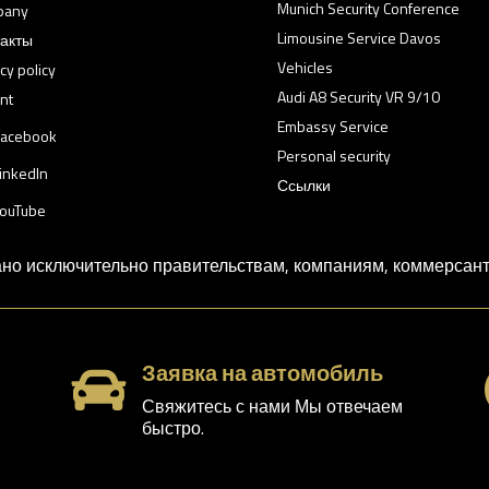
Munich Security Conference
pany
Limousine Service Davos
акты
Vehicles
cy policy
Audi A8 Security VR 9/10
nt
Embassy Service
acebook
Personal security
inkedIn
Ссылки
ouTube
о исключительно правительствам, компаниям, коммерсанта
Заявка на автомобиль

Свяжитесь с нами Мы отвечаем
быстро.