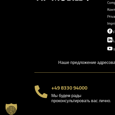
Com
Конт
Priva
Impri

F

L

Y
Наше предложение адресован
+49 8330 94000

Мы будем рады
проконсультировать вас лично.