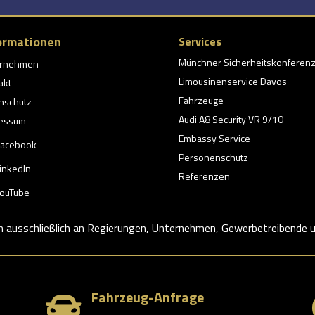
ormationen
Services
Münchner Sicherheitskonferen
ernehmen
Limousinenservice Davos
akt
Fahrzeuge
nschutz
Audi A8 Security VR 9/10
essum
Embassy Service
acebook
Personenschutz
inkedIn
Referenzen
ouTube
h ausschließlich an Regierungen, Unternehmen, Gewerbetreibende un
Fahrzeug-Anfrage
