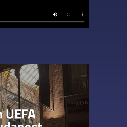
m UEFA
udapest,