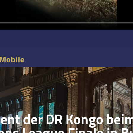
 Mobile
dent der DR Kongo bei
ns League Finale in B