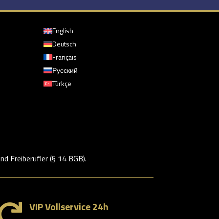
English
z
Deutsch
Français
Русский
Türkçe
d Freiberufler (§ 14 BGB).
VIP Vollservice 24h
