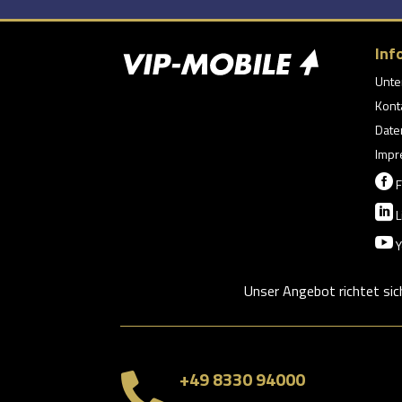
Inf
Unt
Kont
Date
Impr

F

L

Y
Unser Angebot richtet sic
+49 8330 94000
