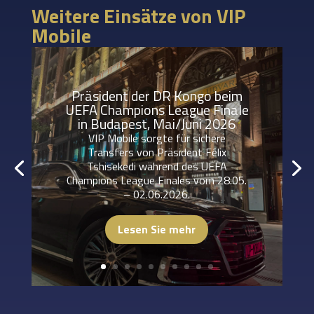
Weitere Einsätze von VIP
Mobile
Präsident der DR Kongo beim
UEFA Champions League Finale
in Budapest, Mai/Juni 2026
VIP Mobile sorgte für sichere
Transfers von Präsident Félix
Tshisekedi während des UEFA
Champions League Finales vom 28.05.
– 02.06.2026.
Lesen Sie mehr