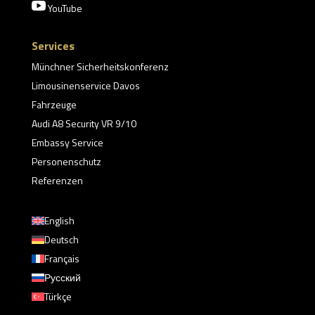

YouTube
Services
Münchner Sicherheitskonferenz
Limousinenservice Davos
Fahrzeuge
Audi A8 Security VR 9/10
Embassy Service
Personenschutz
Referenzen
English
Deutsch
Français
Русский
Türkçe