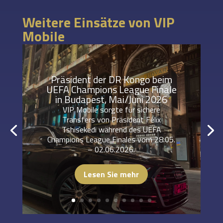
Weitere Einsätze von VIP
Mobile
Präsident der DR Kongo beim
UEFA Champions League Finale
in Budapest, Mai/Juni 2026
VIP Mobile sorgte für sichere
Transfers von Präsident Félix
Tshisekedi während des UEFA
Champions League Finales vom 28.05.
– 02.06.2026.
Lesen Sie mehr