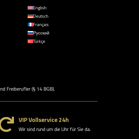
English
z
Deutsch
Français
Русский
Türkçe
d Freiberufler (§ 14 BGB).
VIP Vollservice 24h

Wir sind rund um die Uhr für Sie da.