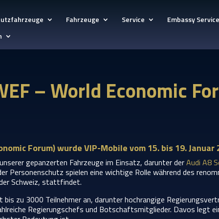
hutzfahrzeuge
Fahrzeuge
Service
Embassy Servic
h
WEF – World Economic For
nomic Forum) wurde VIP-Mobile vom 15. bis 19. Januar
e unserer gepanzerten Fahrzeuge im Einsatz, darunter der
Audi A8 S
der Personenschutz spielen eine wichtige Rolle während des reno
n der Schweiz, stattfindet.
t bis zu 3000 Teilnehmer an, darunter hochrangige Regierungsvertr
ahlreiche Regierungschefs und Botschaftsmitglieder. Davos legt e