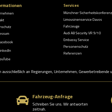
ormationen
Services
Münchner Sicherheitskonferen
ernehmen
Limousinenservice Davos
akt
Fahrzeuge
nschutz
Audi A8 Security VR 9/10
essum
Embassy Service
acebook
Personenschutz
inkedIn
Referenzen
ouTube
h ausschließlich an Regierungen, Unternehmen, Gewerbetreibende un
Fahrzeug-Anfrage

Schreiben Sie uns. Wir antworten
zeitnah.