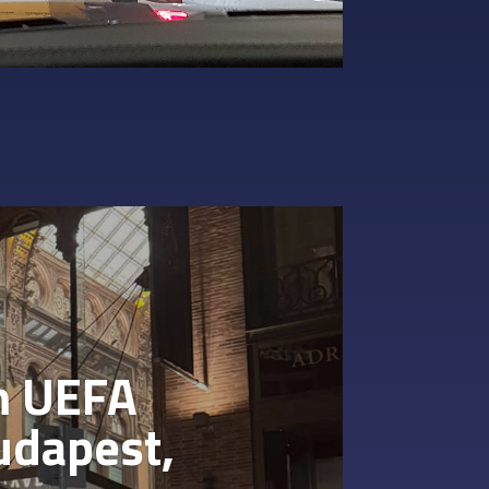
m UEFA
udapest,