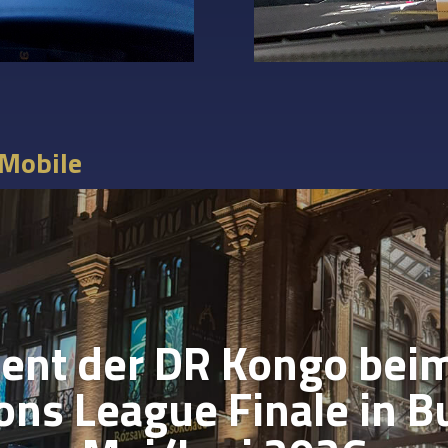
 Mobile
dent der DR Kongo bei
ns League Finale in B