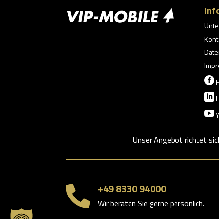
Inf
Unt
Kont
Date
Impr

F

L

Y
Unser Angebot richtet sic
+49 8330 94000

Wir beraten Sie gerne persönlich.