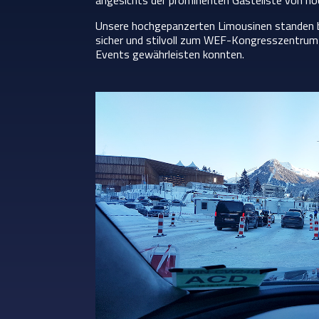
angesichts der prominenten Gästeliste von hö
Unsere hochgepanzerten Limousinen standen b
sicher und stilvoll zum WEF-Kongresszentrum c
Events gewährleisten konnten.