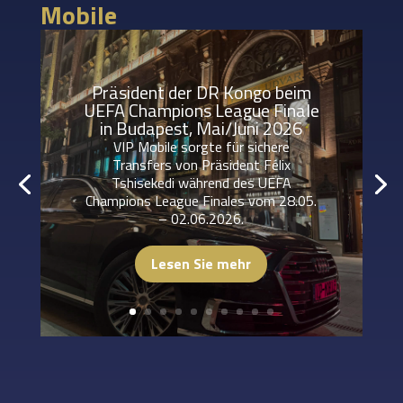
Mobile
Präsident der DR Kongo beim
UEFA Champions League Finale
in Budapest, Mai/Juni 2026
VIP Mobile sorgte für sichere
Transfers von Präsident Félix
Tshisekedi während des UEFA
Champions League Finales vom 28.05.
– 02.06.2026.
Lesen Sie mehr